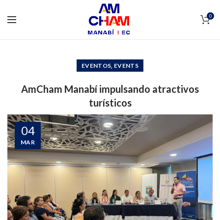
0
,
EVENTOS
EVENTS
AmCham Manabí impulsando atractivos
turísticos
04
MAR