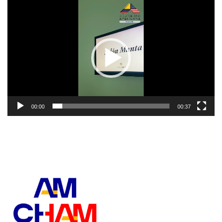
Reproductor
de
vídeo
00:00
00:37