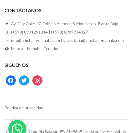
CONTÁCTANOS
Av. 21 y Calle 17, Edificio Alarmas & Monitoreo, Planta Baja
(+593) 0991291314 | (+593) 0989934327
info@amcham-manabi.com | secretaria@amcham-manabi.com
Manta – Manabí - Ecuador
SÍGUENOS
facebook
twitter
instagram
Política de privacidad
Diseño web:
Gabriela Salazar
0997489659 | Hosted by:
Ecuasitios