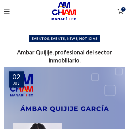
0
,
,
,
EVENTOS
EVENTS
NEWS
NOTICIAS
Ambar Quijije, profesional del sector
inmobiliario.
02
JUL