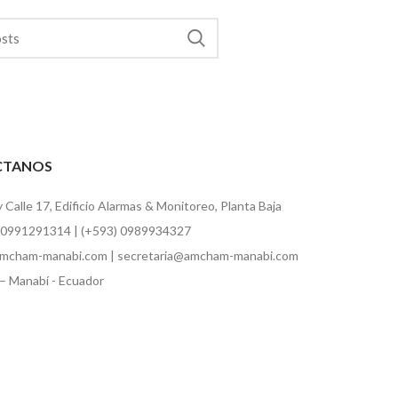
CTANOS
y Calle 17, Edificio Alarmas & Monitoreo, Planta Baja
 0991291314 | (+593) 0989934327
mcham-manabi.com | secretaria@amcham-manabi.com
– Manabí - Ecuador