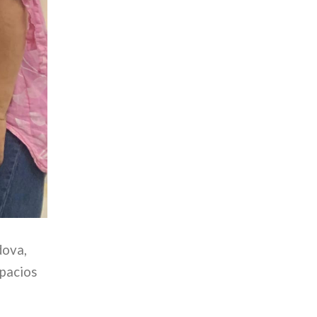
dova,
spacios