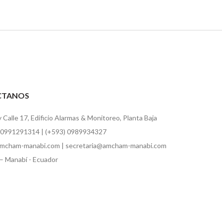
CTANOS
y Calle 17, Edificio Alarmas & Monitoreo, Planta Baja
 0991291314 | (+593) 0989934327
mcham-manabi.com | secretaria@amcham-manabi.com
– Manabí - Ecuador