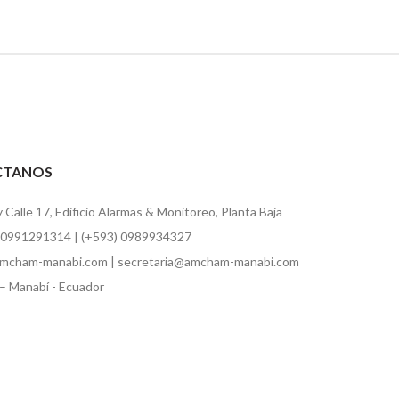
CTANOS
y Calle 17, Edificio Alarmas & Monitoreo, Planta Baja
 0991291314 | (+593) 0989934327
mcham-manabi.com | secretaria@amcham-manabi.com
– Manabí - Ecuador