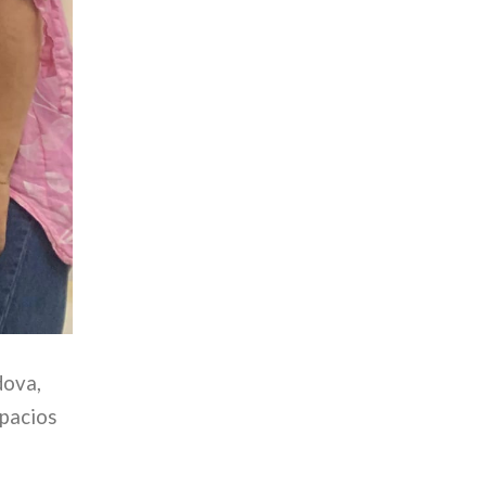
dova,
spacios