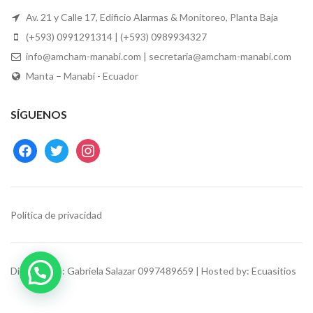
Av. 21 y Calle 17, Edificio Alarmas & Monitoreo, Planta Baja
(+593) 0991291314 | (+593) 0989934327
info@amcham-manabi.com | secretaria@amcham-manabi.com
Manta – Manabí - Ecuador
SÍGUENOS
facebook
twitter
instagram
Política de privacidad
Diseño web:
Gabriela Salazar
0997489659 | Hosted by:
Ecuasitios