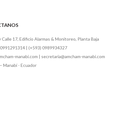
CTANOS
y Calle 17, Edificio Alarmas & Monitoreo, Planta Baja
 0991291314 | (+593) 0989934327
mcham-manabi.com | secretaria@amcham-manabi.com
– Manabí - Ecuador