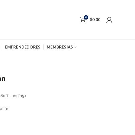
0
$
0.00
EMPRENDEDORES
MEMBRESÍAS
án
«Soft Landing»
wlin/