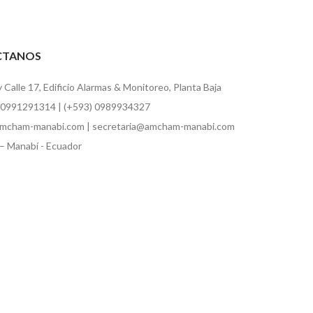
CTANOS
y Calle 17, Edificio Alarmas & Monitoreo, Planta Baja
 0991291314 | (+593) 0989934327
mcham-manabi.com | secretaria@amcham-manabi.com
– Manabí - Ecuador